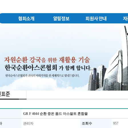
협회소개
알림정보
회원사 안내
자
GR F 4044 순환 중온 폼드 아스팔트 혼합물
자
관리자
조회수
957