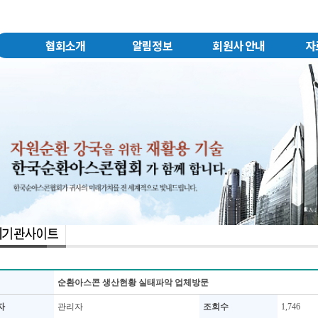
협회소개
알림정보
회원사 안내
자
순환아스콘 생산현황 실태파악 업체방문
자
관리자
조회수
1,746