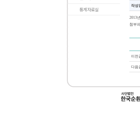
작성
통계자료실
201
첨부파
이전
다음